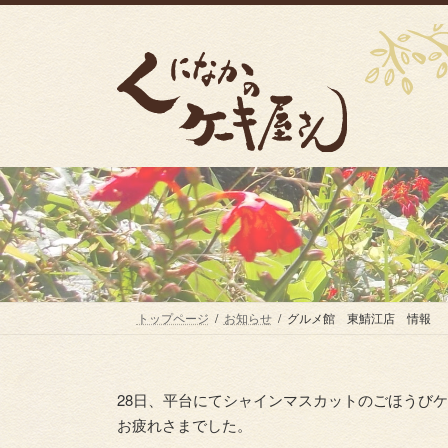
コ
ナ
手作り創作スイーツのお店
ン
ビ
テ
ゲ
ン
ー
ツ
シ
へ
ョ
ス
ン
キ
に
ッ
移
プ
動
トップページ
お知らせ
グルメ館 東鯖江店 情報
28日、平台にてシャインマスカットのごほうび
お疲れさまでした。