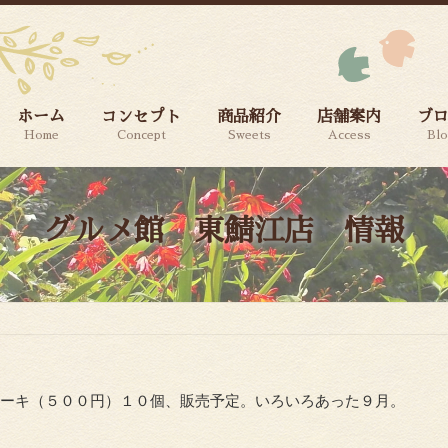
ホーム
コンセプト
商品紹介
店舗案内
ブ
Home
Concept
Sweets
Access
Bl
グルメ館 東鯖江店 情報
ケーキ（５００円）１０個、販売予定。いろいろあった９月。