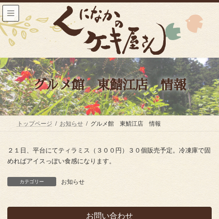
コ
ナ
ン
ビ
テ
ゲ
ン
ー
ツ
シ
へ
ョ
ス
ン
キ
に
ッ
移
グルメ館 東鯖江店 情報
プ
動
トップページ
お知らせ
グルメ館 東鯖江店 情報
２１日、平台にてティラミス（３００円）３０個販売予定。冷凍庫で固
めればアイスっぽい食感になります。
お知らせ
カテゴリー
お問い合わせ