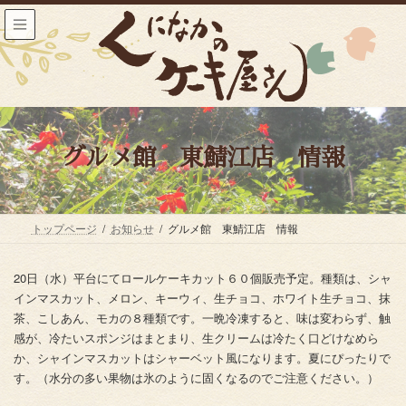
コ
ナ
ン
ビ
テ
ゲ
ン
ー
ツ
シ
へ
ョ
ス
ン
キ
に
ッ
移
グルメ館 東鯖江店 情報
プ
動
トップページ
お知らせ
グルメ館 東鯖江店 情報
20日（水）平台にてロールケーキカット６０個販売予定。種類は、シャ
インマスカット、メロン、キーウィ、生チョコ、ホワイト生チョコ、抹
茶、こしあん、モカの８種類です。一晩冷凍すると、味は変わらず、触
感が、冷たいスポンジはまとまり、生クリームは冷たく口どけなめら
か、シャインマスカットはシャーベット風になります。夏にぴったりで
す。（水分の多い果物は氷のように固くなるのでご注意ください。）