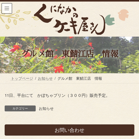
コ
ナ
ン
ビ
テ
ゲ
ン
ー
ツ
シ
へ
ョ
ス
ン
キ
に
ッ
移
グルメ館 東鯖江店 情報
プ
動
トップページ
お知らせ
グルメ館 東鯖江店 情報
11日、平台にて かぼちゃプリン（３００円）販売予定。
お知らせ
カテゴリー
お問い合わせ