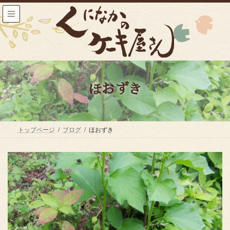
コ
ナ
ン
ビ
テ
ゲ
ン
ー
ツ
シ
へ
ョ
ス
ン
キ
に
ッ
移
ほおずき
プ
動
トップページ
ブログ
ほおずき