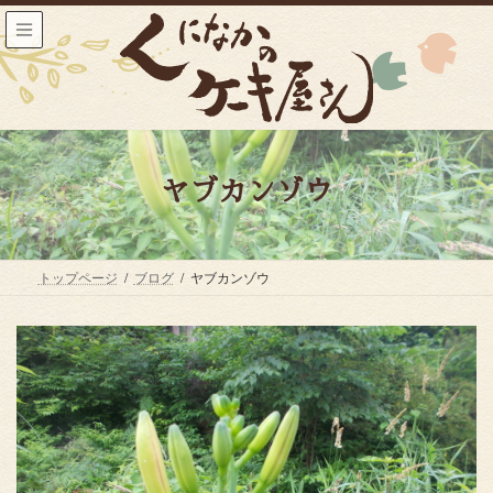
コ
ナ
ン
ビ
テ
ゲ
ン
ー
ツ
シ
へ
ョ
ス
ン
キ
に
ッ
移
ヤブカンゾウ
プ
動
トップページ
ブログ
ヤブカンゾウ