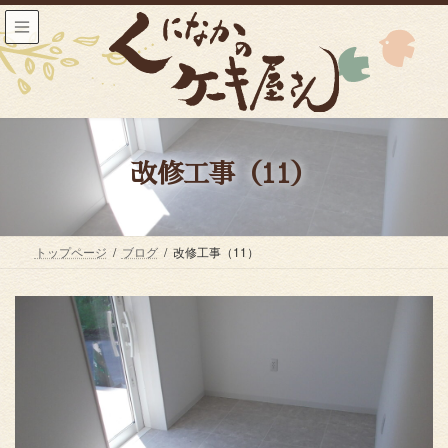
コ
ナ
ン
ビ
テ
ゲ
ン
ー
ツ
シ
へ
ョ
ス
ン
キ
に
ッ
移
改修工事（11）
プ
動
トップページ
ブログ
改修工事（11）